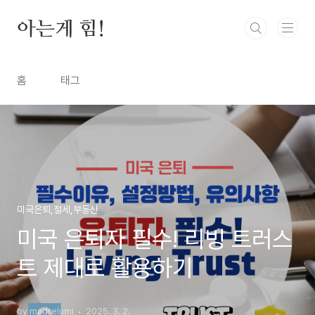
본문 바로가기
아는게 힘!
홈
태그
미국은퇴,절세,부동산
미국 은퇴자 필수! 리빙 트러스
트 제대로 활용하기
by madrelumi
2025. 3. 2.