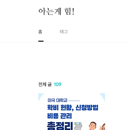
본문 바로가기
아는게 힘!
홈
태그
전체 글
109