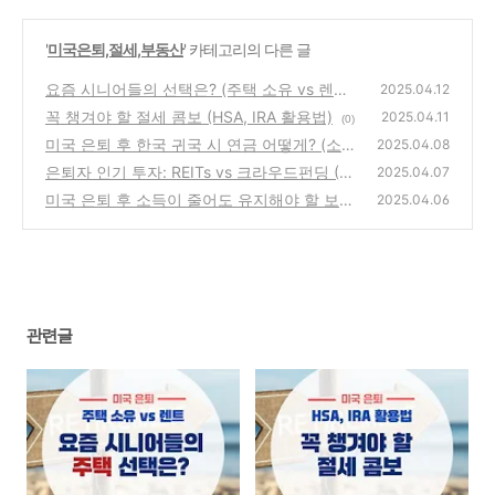
'
미국은퇴,절세,부동산
' 카테고리의 다른 글
요즘 시니어들의 선택은? (주택 소유 vs 렌트)
2025.04.12
꼭 챙겨야 할 절세 콤보 (HSA, IRA 활용법)
(1)
2025.04.11
(0)
미국 은퇴 후 한국 귀국 시 연금 어떻게? (소셜
2025.04.08
시큐리티, 401k, 세금 이슈)
은퇴자 인기 투자: REITs vs 크라우드펀딩 (RE
(0)
2025.04.07
ITs, 부동산 크라우드펀딩, 수익률 비교)
미국 은퇴 후 소득이 줄어도 유지해야 할 보험
(0)
2025.04.06
리스트 (메디케어, 생명보험, 장기요양보험)
(0)
관련글