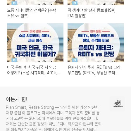
요즘 시니어들의 선택은? (주택
꼭 챙겨야 할 절세 콤보 (HSA,
소유 vs 렌트)
IRA 활용법)
미국 은퇴 후 한국 귀국 시 연금
은퇴자 인기 투자: REITs vs 크라
어떻게? (소셜 시큐리티, 401k,
우드펀딩 (REITs, 부동산 크라우
세금 이슈)
드펀딩, 수익률 비교)
아는게 힘!
Plan Smart, Retire Strong — 당신을 위한 가장 안전한
재정 플랜 이 블로그는 미국에서 자녀 교육과 은퇴 준비를 동
시에 고민하는 30~50대 부모님들을 위해 만들어졌습니다.
저희는 단순한 금융 정보가 아닌, “자녀 학자금 마련부터 은퇴
후 생활까지” 가족의 전 생애에 걸친 재정 전략을 제시합니