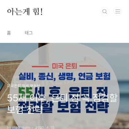
본문 바로가기
아는게 힘!
홈
태그
미국은퇴,절세,부동산
55세 이후, 은퇴 전 꼭 점검할
보험 전략
by madrelumi
2025. 4. 10.