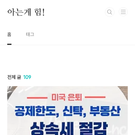
본문 바로가기
아는게 힘!
홈
태그
전체 글
109